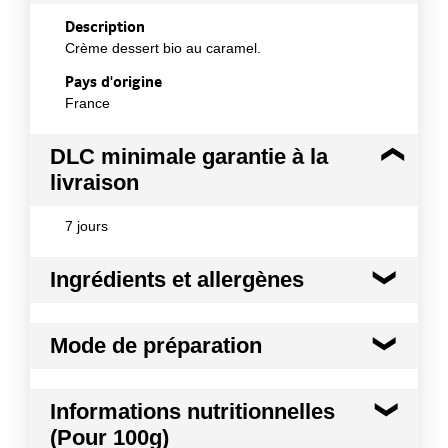
Description
Crème dessert bio au caramel.
Pays d'origine
France
DLC minimale garantie à la
livraison
7 jours
Ingrédients et allergènes
Ingrédients :
Mode de préparation
Lait* entier pasteurisé et équitable, caramel (sucre
de canne* équitable, eau, amidon*, épaississant
(gomme xanthane)), crème* équitable, amidon*,
Mode de préparation :
Se mange à la cuillère
Informations nutritionnelles
poudre de lait* écrémé, sucre de canne* équitable,
correcteur d'acidité (citrates de sodium). * Issu de
(Pour 100g)