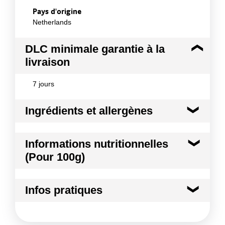
Pays d'origine
Netherlands
DLC minimale garantie à la
livraison
7 jours
Ingrédients et allergènes
Ingrédients :
Informations nutritionnelles
FROMAGE blanc (99%); sel (<2%);
(Pour 100g)
épaissisant:farine de graines de caroube (<2%)
Allergènes :
Kilocalories
235 kcal
Lait et produits à base de lait
Infos pratiques
Conformément aux informations transmises
Kilojoules
984 kj
par le(s) fournisseur(s) de Transgourmet
Conditions de stockage avant ouverture :
Entre
Opérations