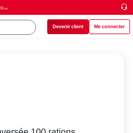
ons →
Devenir client
Me connecter
nversée 100 rations