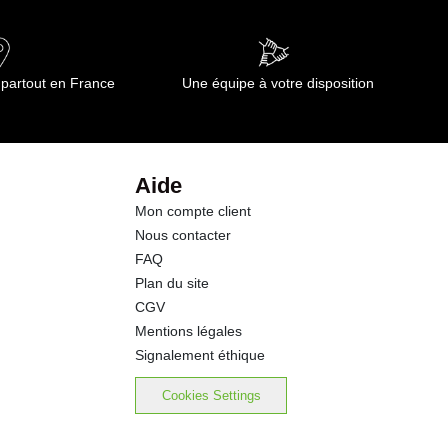
0.20 g
96.0 g
 partout en France
Une équipe à votre disposition
81.0 g
0.7 g
Aide
Mon compte client
0.8 g
Nous contacter
FAQ
0.09 g
Plan du site
CGV
Mentions légales
Signalement éthique
Cookies Settings