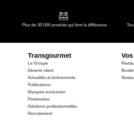
Conformément aux informations transmises par le(s) f
dont Acides gras saturés
Glucides
Plus de 30 000 produits qui font la différence
Tou
dont Sucres
Fibres
Transgourmet
Vos
Le Groupe
Restau
Protéines
Devenir client
Boulan
Actualités et événements
Restau
Sel
Publications
Marques exclusives
Partenaires
Solutions professionnelles
Recrutement