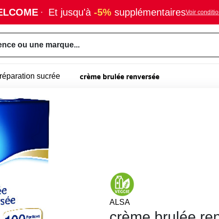
ELCOME
·
Et jusqu'à
-5%
supplémentaires
Voir conditi
ence ou une marque...
crème brulée renversée
réparation sucrée
ALSA
crème brulée re