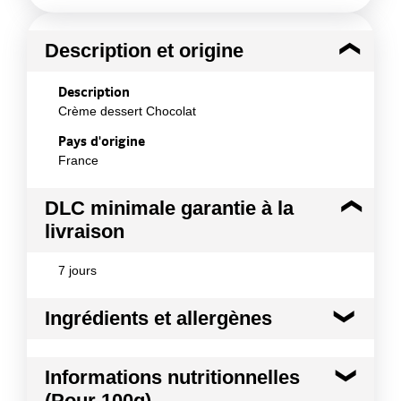
Description et origine
Description
Crème dessert Chocolat
Pays d'origine
France
DLC minimale garantie à la
livraison
7 jours
Ingrédients et allergènes
Ingrédients :
Informations nutritionnelles
Lait entier 83%, chocolat en poudre 6,25% (sucre,
(Pour 100g)
cacao en poudre), eau, sucre, amidon modifié,