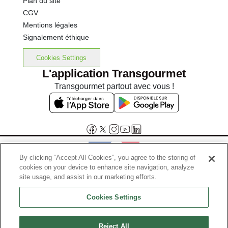
Plan du site
CGV
Mentions légales
Signalement éthique
Cookies Settings
L'application Transgourmet
Transgourmet partout avec vous !
By clicking “Accept All Cookies”, you agree to the storing of
cookies on your device to enhance site navigation, analyze
Interdiction de vente de boissons alcooliques aux mineurs de
site usage, and assist in our marketing efforts.
moins de 18 ans
Cookies Settings
La preuve de majorité de l'acheteur est exigée au moment de la vente
en ligne.
Code de la santé publique, Aar.l.3342-1 et l.3353-3
Reject All