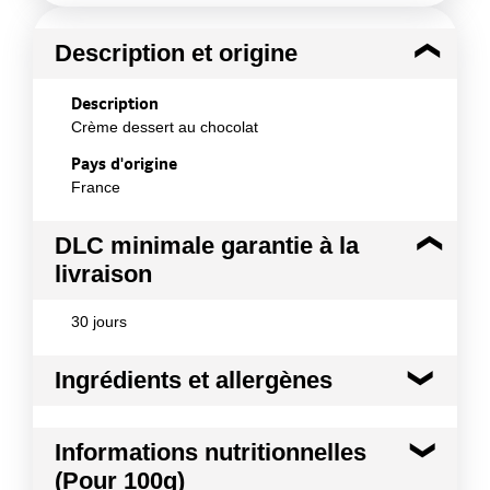
Description et origine
Description
Crème dessert au chocolat
Pays d'origine
France
DLC minimale garantie à la
livraison
30 jours
Ingrédients et allergènes
Ingrédients :
Informations nutritionnelles
Lait origine France 78 % (lait entier concentré,
(Pour 100g)
poudre de lait écrémé), sucre, cacao maigre en