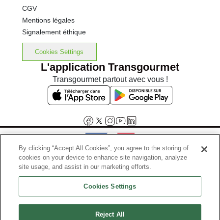
CGV
Mentions légales
Signalement éthique
Cookies Settings
L'application Transgourmet
Transgourmet partout avec vous !
By clicking “Accept All Cookies”, you agree to the storing of
cookies on your device to enhance site navigation, analyze
Interdiction de vente de boissons alcooliques aux mineurs de
site usage, and assist in our marketing efforts.
moins de 18 ans
Cookies Settings
La preuve de majorité de l'acheteur est exigée au moment de la vente
en ligne.
Code de la santé publique, Aar.l.3342-1 et l.3353-3
Reject All