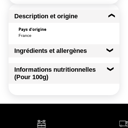
Description et origine
Pays d'origine
France
Ingrédients et allergènes
Ingrédients :
Informations nutritionnelles
CRESSON
(Pour 100g)
Conformément aux informations transmises
par le(s) fournisseur(s) de Transgourmet
Kilocalories
18 kcal
Opérations
Kilojoules
75 kj
Matières grasses
0.0 g