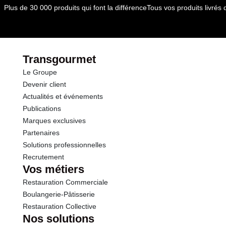
dont Acides gras saturés
0.00 g
Plus de 30 000 produits qui font la différence
Tous vos produits livré
Glucides
2.5 g
dont Sucres
0.0 g
Transgourmet
Le Groupe
Fibres
2.0 g
Devenir client
Actualités et événements
Protéines
2.0 g
Publications
Marques exclusives
Sel
0.05 g
Partenaires
Solutions professionnelles
Recrutement
Vos métiers
Restauration Commerciale
Boulangerie-Pâtisserie
Restauration Collective
Nos solutions