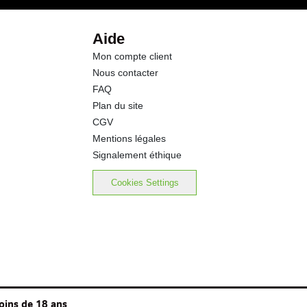
0.0 g
Aide
Mon compte client
16.1 g
Nous contacter
FAQ
1.01 g
Plan du site
CGV
0.40 g
Mentions légales
Signalement éthique
Cookies Settings
oins de 18 ans