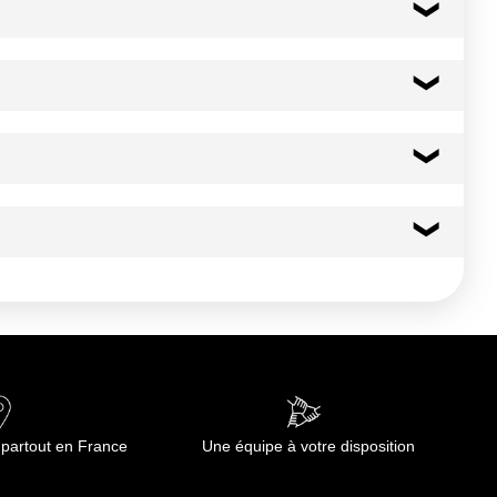
253 kcal
1057 kj
20.0 g
13.40 g
2.0 g
 partout en France
Une équipe à votre disposition
2.0 g