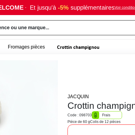
ELCOME
·
Et jusqu'à
-5%
supplémentaires
Voir conditi
ence ou une marque...
Crottin champignou
Fromages pièces
JACQUIN
Crottin champig
Code : 098703
Frais
Pièce de 60 g
Colis de 12 pièces