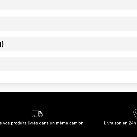
tiques. Origine Lait : France.
vin blanc ou rouge (Meursault, Pomerol).
g)
ournisseur(s) de Transgourmet Opérations
 froid entre 2°C et 8°C.
.
ournisseur(s) de Transgourmet Opérations
s vos produits livrés dans un même camion
Livraison en 24h