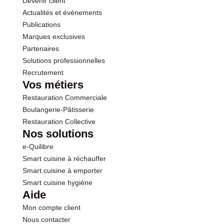
Devenir client
aluminium réduire à 2 min). Bien rincer à l'eau
Actualités et événements
potable. Matériels : Par trempage ou pulvérisation
Publications
avec une solution de SOLICUISINE DÉGRAISSANT
Marques exclusives
à 10% (0,8 à 1 L de produit pour un seau de 8 à 10
Partenaires
L d'eau). Bien rincer à l'eau potable. Sols : Diluer
Solutions professionnelles
dans un seau d'eau tiède à 5% (0,5 L de produit
Recrutement
pour un seau de 8 à 10 L d¿eau en moyenne). Bien
Vos métiers
rincer à l'eau potable
Restauration Commerciale
Boulangerie-Pâtisserie
Restauration Collective
Nos solutions
e-Quilibre
Smart cuisine à réchauffer
Smart cuisine à emporter
Smart cuisine hygiène
Aide
Mon compte client
Nous contacter