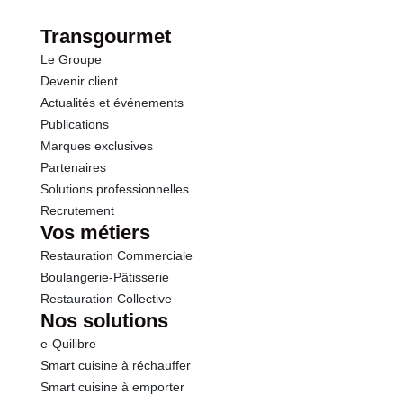
Fibres
0.0 g
Transgourmet
Le Groupe
Protéines
30.5 g
Devenir client
Actualités et événements
Sel
0.24 g
Publications
Marques exclusives
Sodium
0.10 g
Partenaires
Solutions professionnelles
Calcium
8.80 mg
Recrutement
Vos métiers
Restauration Commerciale
Boulangerie-Pâtisserie
Restauration Collective
Nos solutions
e-Quilibre
Smart cuisine à réchauffer
Smart cuisine à emporter