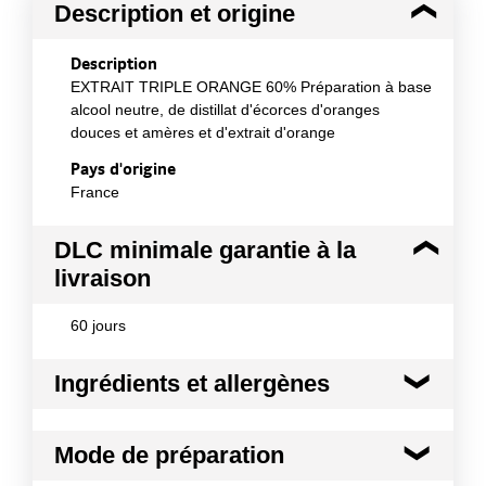
Description et origine
Description
EXTRAIT TRIPLE ORANGE 60% Préparation à base
alcool neutre, de distillat d'écorces d'oranges
douces et amères et d'extrait d'orange
Pays d'origine
France
DLC minimale garantie à la
livraison
60 jours
Ingrédients et allergènes
Ingrédients :
Mode de préparation
Alcool neutre 50% (Canne, Betterave, Europe),
Distillat d'écorces d'oranges douces et amères 50%