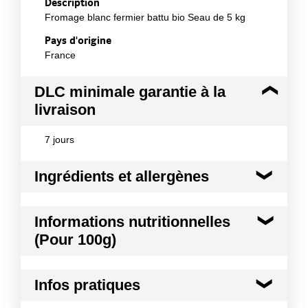
Description
Fromage blanc fermier battu bio Seau de 5 kg
Pays d'origine
France
DLC minimale garantie à la
livraison
7 jours
Ingrédients et allergènes
Ingrédients :
Informations nutritionnelles
Lait de vache entier *de la ferme, Présure (origine
(Pour 100g)
France), Ferment lactique (origine France) *issue de
l'agriculture biologique
Kilocalories
72 kcal
Allergènes :
Infos pratiques
Lait et produits à base de lait
Kilojoules
300 kj
Conformément aux informations transmises