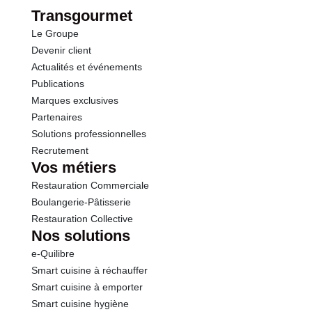
Protéines
10.0 g
Opérations
Conformément aux informations transmises
Transgourmet
par le(s) fournisseur(s) de Transgourmet
Le Groupe
Sel
10.50 g
Opérations
Devenir client
Actualités et événements
Publications
Marques exclusives
Partenaires
Solutions professionnelles
Recrutement
Vos métiers
Restauration Commerciale
Boulangerie-Pâtisserie
Restauration Collective
Nos solutions
e-Quilibre
Smart cuisine à réchauffer
Smart cuisine à emporter
Smart cuisine hygiène