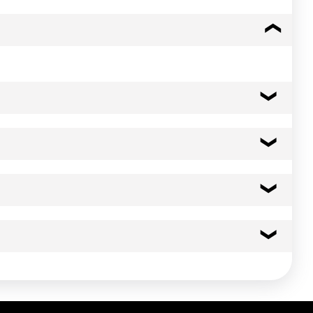
te* - Ail* - Poivre*. * issus de l'agriculture biologique.
3 à 5 minutes à feu doux sans cesser de remuer. Pour un résultat
292 kcal
1224 kj
 l'abri de la lumière.
 l'abri de la lumière.
2.5 g