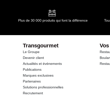
Conformément aux informations transmises par le(s) f
dont Acides gras saturés
Glucides
Plus de 30 000 produits qui font la différence
Tou
dont Sucres
Fibres
Transgourmet
Vos
Le Groupe
Restau
Protéines
Devenir client
Boulan
Actualités et événements
Restau
Sel
Publications
Marques exclusives
Sodium
Partenaires
Solutions professionnelles
Potassium
Recrutement
Calcium