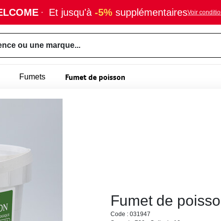
ELCOME
·
Et jusqu'à
-5%
supplémentaires
Voir conditi
ence ou une marque...
Fumet de poisson
Fumets
Fumet de poisso
Code : 031947