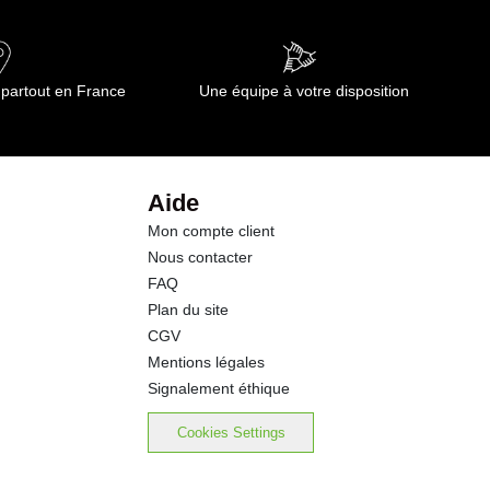
0.30 g
62.0 g
 partout en France
Une équipe à votre disposition
6.5 g
traces
Aide
Mon compte client
5.5 g
Nous contacter
FAQ
15.00 g
Plan du site
CGV
6.00 g
Mentions légales
Signalement éthique
0.01 mg
Cookies Settings
0.01 mg