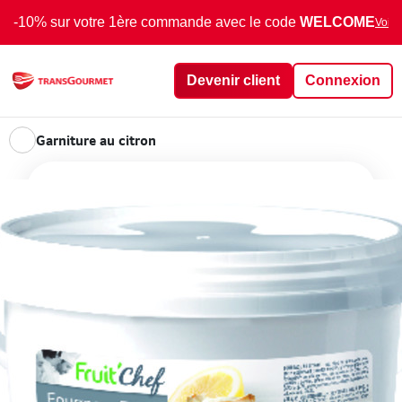
-10% sur votre 1ère commande avec le code
WELCOME
Voir 
Devenir client
Connexion
Garniture au citron