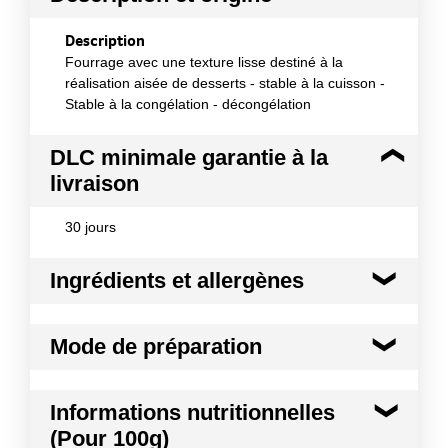
Description
Fourrage avec une texture lisse destiné à la
réalisation aisée de desserts - stable à la cuisson -
Stable à la congélation - décongélation
DLC minimale garantie à la
livraison
30 jours
Ingrédients et allergènes
Ingrédients :
Mode de préparation
eau, sirop de glucose - fructose, sucre, épaississant
: amidon modifié, graisse végétale non hydrogénée
de noix de coco, jus concentré de citron 2%, gélifiant
Mélanger avant utilisation. Utiliser à froid en
Informations nutritionnelles
: pectines de fruits, arôme naturel de citron,
fourrage de tartes cuites, d'éclairs ou autres
émulsifiants E472C et E473, arôme, conservateur :
(Pour 100g)
prêt à garnir. Utiliser à chaud en fourrage de