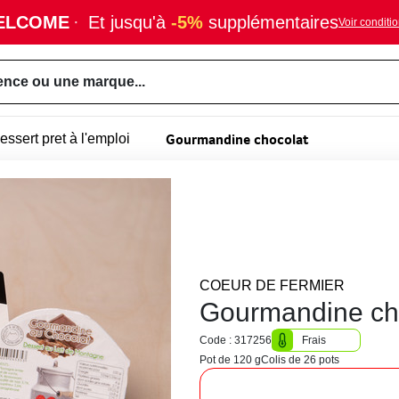
ELCOME
·
Et jusqu'à
-5%
supplémentaires
Voir conditi
ence ou une marque...
Gourmandine chocolat
essert pret à l'emploi
COEUR DE FERMIER
Gourmandine ch
Code : 317256
Frais
Pot de 120 g
Colis de 26 pots