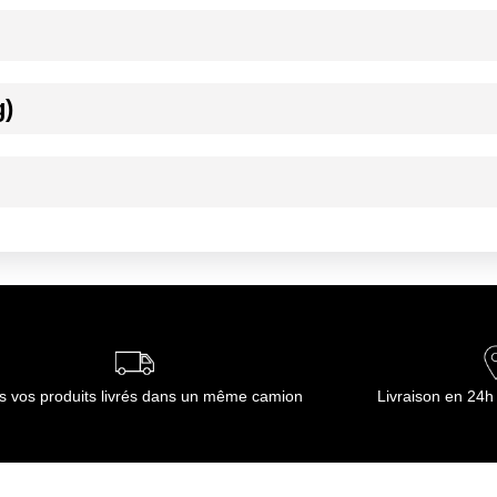
g)
issant, gélifiant, chocolat 65%.
ournisseur(s) de Transgourmet Opérations
 +6°C maximum.
 +6°C maximum.
ournisseur(s) de Transgourmet Opérations
s vos produits livrés dans un même camion
Livraison en 24h