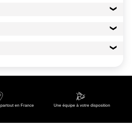
128 kcal
537 kj
3.9 g
2.60 g
19.9 g
 partout en France
Une équipe à votre disposition
16.5 g
3.3 g