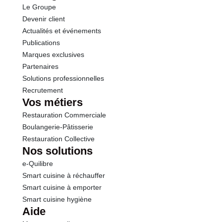
Le Groupe
Protéines
2.5 g
Devenir client
Actualités et événements
Sel
0.01 g
Publications
Marques exclusives
Partenaires
Solutions professionnelles
Recrutement
Vos métiers
Restauration Commerciale
Boulangerie-Pâtisserie
Restauration Collective
Nos solutions
e-Quilibre
Smart cuisine à réchauffer
Smart cuisine à emporter
Smart cuisine hygiène
Aide