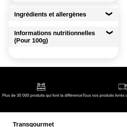
Ingrédients et allergènes
Ingrédients :
Informations nutritionnelles
Grenade
(Pour 100g)
Conformément aux informations transmises
par le(s) fournisseur(s) de Transgourmet
Kilocalories
74 kcal
Opérations
Kilojoules
309 kj
Matières grasses
1.2 g
dont Acides gras saturés
0.07 g
Plus de 30 000 produits qui font la différence
Tous vos produits livré
Glucides
14.3 g
dont Sucres
13.3 g
Transgourmet