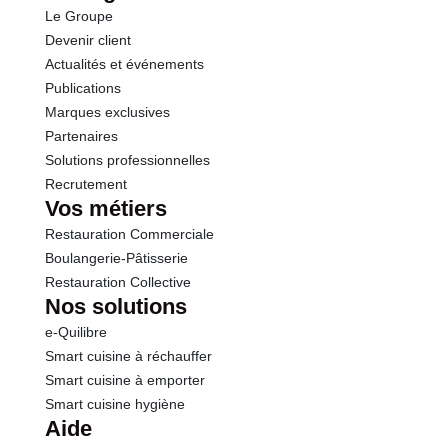
Le Groupe
Fibres
2.3 g
Devenir client
Actualités et événements
Protéines
1.4 g
Publications
Marques exclusives
Sel
0.01 g
Partenaires
Solutions professionnelles
Recrutement
Vos métiers
Restauration Commerciale
Boulangerie-Pâtisserie
Restauration Collective
Nos solutions
e-Quilibre
Smart cuisine à réchauffer
Smart cuisine à emporter
Smart cuisine hygiène
Aide