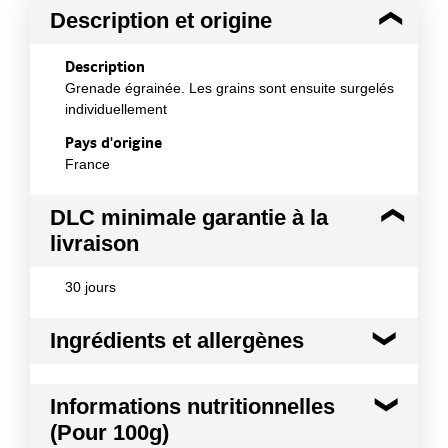
Description et origine
Description
Grenade égrainée. Les grains sont ensuite surgelés
individuellement
Pays d'origine
France
DLC minimale garantie à la
livraison
30 jours
Ingrédients et allergènes
Ingrédients :
Informations nutritionnelles
100% grains de grenade
(Pour 100g)
Conformément aux informations transmises