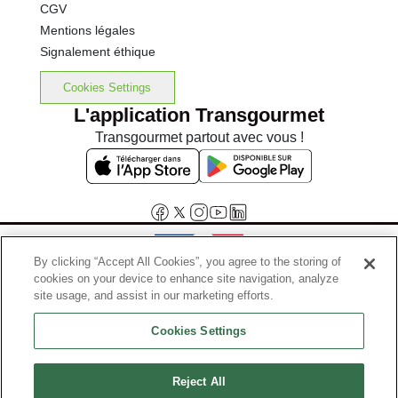
CGV
Mentions légales
Signalement éthique
Cookies Settings
L'application Transgourmet
Transgourmet partout avec vous !
By clicking “Accept All Cookies”, you agree to the storing of
cookies on your device to enhance site navigation, analyze
Interdiction de vente de boissons alcooliques aux mineurs de
site usage, and assist in our marketing efforts.
moins de 18 ans
Cookies Settings
La preuve de majorité de l'acheteur est exigée au moment de la vente
en ligne.
Code de la santé publique, Aar.l.3342-1 et l.3353-3
Reject All