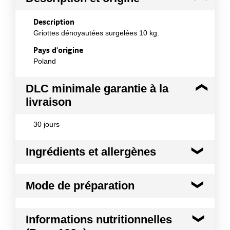
Description
Griottes dénoyautées surgelées 10 kg.
Pays d'origine
Poland
DLC minimale garantie à la
livraison
30 jours
Ingrédients et allergènes
Ingrédients :
Mode de préparation
100% griottes.
Conformément aux informations transmises
Mode de préparation :
Décongeler lentement au
par le(s) fournisseur(s) de Transgourmet
Informations nutritionnelles
réfrigérateur, puis utiliser comme des fruits frais.
Opérations