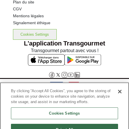
Plan du site
CGV
Mentions légales
Signalement éthique
Cookies Settings
L'application Transgourmet
Transgourmet partout avec vous !
By clicking “Accept All Cookies”, you agree to the storing of
cookies on your device to enhance site navigation, analyze
Interdiction de vente de boissons alcooliques aux mineurs de
site usage, and assist in our marketing efforts.
moins de 18 ans
Cookies Settings
La preuve de majorité de l'acheteur est exigée au moment de la vente
en ligne.
Code de la santé publique, Aar.l.3342-1 et l.3353-3