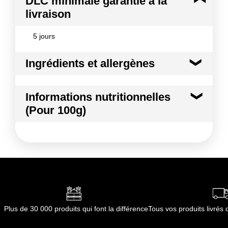
DLC minimale garantie à la
livraison
5 jours
Ingrédients et allergènes
Ingrédients :
Informations nutritionnelles
Haricot vert
(Pour 100g)
Conformément aux informations transmises
par le(s) fournisseur(s) de Transgourmet
Kilocalories
26 kcal
Opérations
Kilojoules
108 kj
Matières grasses
0.2 g
dont Acides gras saturés
0.06 g
Plus de 30 000 produits qui font la différence
Tous vos produits livré