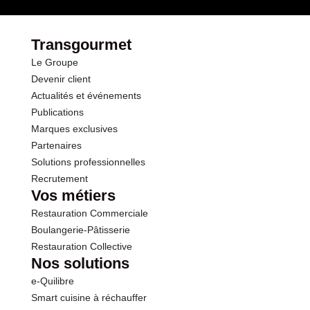
Glucides
4.1 g
dont Sucres
3.3 g
Transgourmet
Le Groupe
Fibres
2.9 g
Devenir client
Actualités et événements
Protéines
1.9 g
Publications
Marques exclusives
Sel
0.01 g
Partenaires
Solutions professionnelles
Recrutement
Vos métiers
Restauration Commerciale
Boulangerie-Pâtisserie
Restauration Collective
Nos solutions
e-Quilibre
Smart cuisine à réchauffer