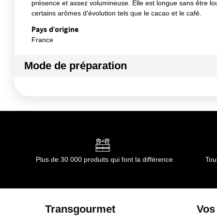
présence et assez volumineuse. Elle est longue sans être l
certains arômes d'évolution tels que le cacao et le café.
Pays d'origine
France
Mode de préparation
Cette cuvée est agréable et plaisante. Elle est très a
Mode de préparation :
Température de service : entre 8 et
Plus de 30 000 produits qui font la différence
Tou
Transgourmet
Vos