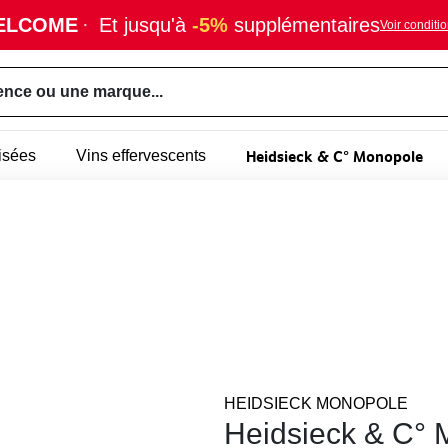
ELCOME
·
Et jusqu'à
-5%
supplémentaires
Voir conditi
ence ou une marque...
Heidsieck & C° Monopole
isées
Vins effervescents
HEIDSIECK MONOPOLE
Heidsieck & C° 