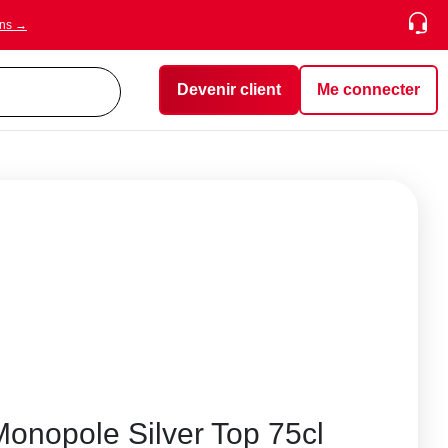
ons →
Devenir client
Me connecter
Monopole Silver Top 75cl