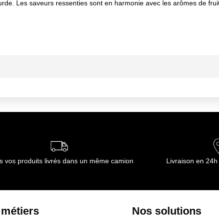
ourde. Les saveurs ressenties sont en harmonie avec les arômes de f
ppréciée à l'apéritif. Le Silver Top pourra aussi accompagner des
 10 degrés.
s vos produits livrés dans un même camion
Livraison en 24h
 métiers
Nos solutions