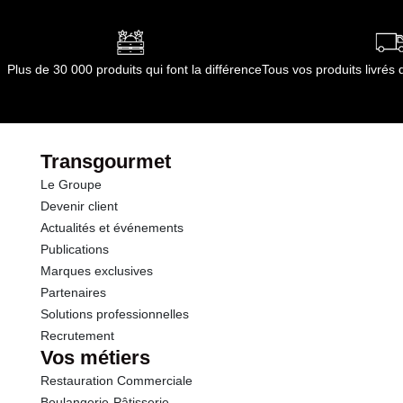
toute exposition directe à la chaleur et au soleil.
Durée totale du produit :
à vie
Conformément aux informations transmises
par le(s) fournisseur(s) de Transgourmet
Plus de 30 000 produits qui font la différence
Tous vos produits livré
Opérations
Transgourmet
Le Groupe
Devenir client
Actualités et événements
Publications
Marques exclusives
Partenaires
Solutions professionnelles
Recrutement
Vos métiers
Restauration Commerciale
Boulangerie-Pâtisserie