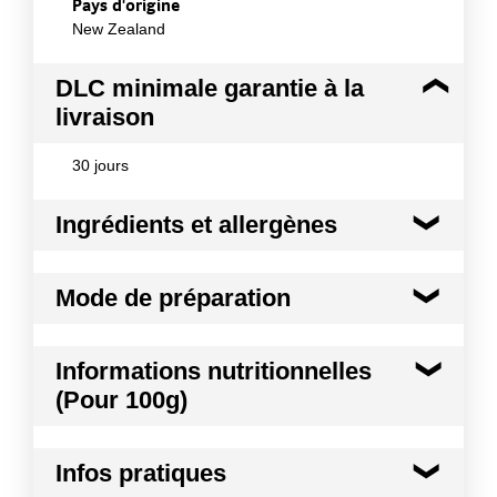
Pays d'origine
New Zealand
DLC minimale garantie à la
livraison
30 jours
Ingrédients et allergènes
Ingrédients :
Mode de préparation
agneau (origine Nouvelle-Zélande)
Conformément aux informations transmises
Mode de préparation :
Décongeler complètement
par le(s) fournisseur(s) de Transgourmet
Informations nutritionnelles
avant utilisation puis traiter comme de la viande
Opérations
(Pour 100g)
fraiche.
Kilocalories
128 kcal
Infos pratiques