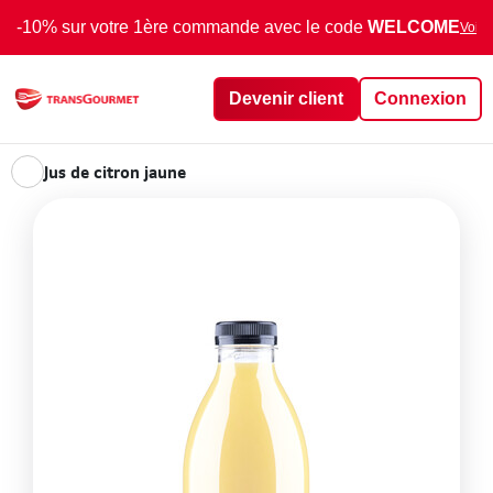
-10% sur votre 1ère commande avec le code
WELCOME
Voir 
Devenir client
Connexion
Jus de citron jaune