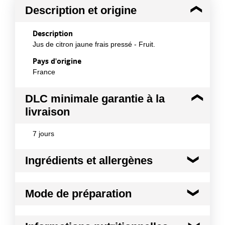
Description et origine
Description
Jus de citron jaune frais pressé - Fruit.
Pays d'origine
France
DLC minimale garantie à la
livraison
7 jours
Ingrédients et allergènes
Ingrédients :
Mode de préparation
100% pur jus de citron jaune. Origine Espagne.
Conformément aux informations transmises
Mode de préparation :
Agiter avant
par le(s) fournisseur(s) de Transgourmet