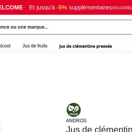
ELCOME
·
Et jusqu'à
-5%
supplémentaires
Voir conditi
ence ou une marque...
Jus de clémentine pressée
lcool
Jus de fruits
ANDROS
Jus de clémenti