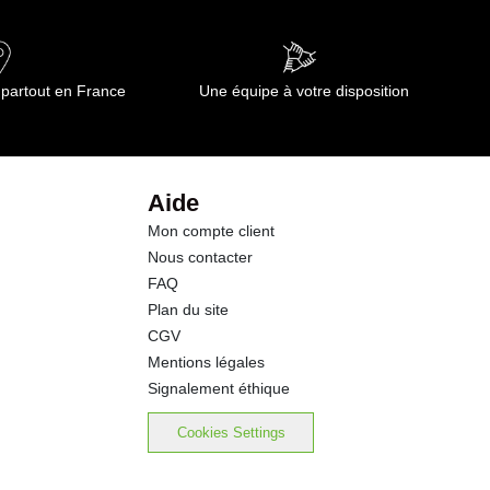
0.00 g
12.0 g
 partout en France
Une équipe à votre disposition
12.0 g
0.6 g
Aide
Mon compte client
0.00 g
Nous contacter
FAQ
Plan du site
CGV
Mentions légales
Signalement éthique
Cookies Settings