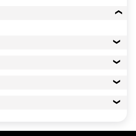
51 kcal
215 kj
0.1 g