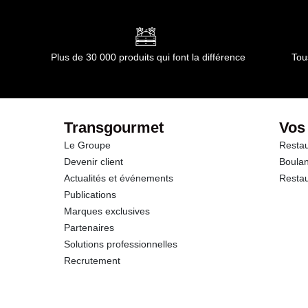
dont Acides gras saturés
Glucides
Plus de 30 000 produits qui font la différence
Tou
dont Sucres
Protéines
Transgourmet
Vos
Le Groupe
Restau
Sel
Devenir client
Boulan
Actualités et événements
Restau
Publications
Marques exclusives
Partenaires
Solutions professionnelles
Recrutement