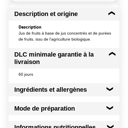
Description et origine
Description
Jus de fruits à base de jus concentrés et de purées
de fruits, issu de l'agriculture biologique.
DLC minimale garantie à la
livraison
60 jours
Ingrédients et allergènes
Ingrédients :
Mode de préparation
Jus de pomme* à base de concentré 70,5%, jus
d¿orange* à base de concentré 11,5%, jus de raisin*
à base de concentré 8%, purée de mangue* 4,5%,
Mode de préparation :
Agiter avant ouverture,
Informations nutritionnelles
purée de banane* 3,5%, jus de fruit de la passion*