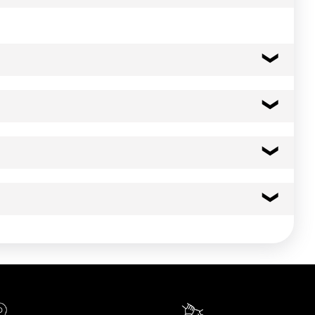
46 kcal
191 kj
0.5 g
0.10 g