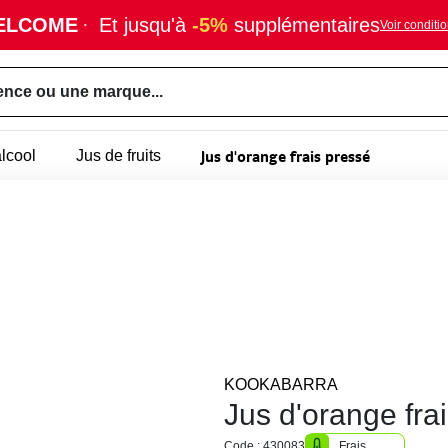
ELCOME
·
Et jusqu'à
-5%
supplémentaires
Voir conditi
ence ou une marque...
Jus d'orange frais pressé
lcool
Jus de fruits
KOOKABARRA
Jus d'orange fra
Code : 430083
Frais