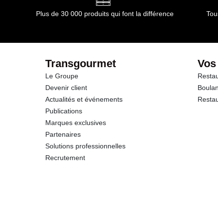
Glucides
Plus de 30 000 produits qui font la différence
Tou
dont Sucres
Protéines
Transgourmet
Vos
Le Groupe
Restau
Sel
Devenir client
Boulan
Actualités et événements
Restau
Vitamine C
Publications
Marques exclusives
Partenaires
Solutions professionnelles
Recrutement