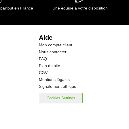
9.5 g
 partout en France
Une équipe à votre disposition
9.5 g
0.8 g
Aide
Mon compte client
0.10 g
Nous contacter
FAQ
43 mg
Plan du site
CGV
Mentions légales
Signalement éthique
Cookies Settings