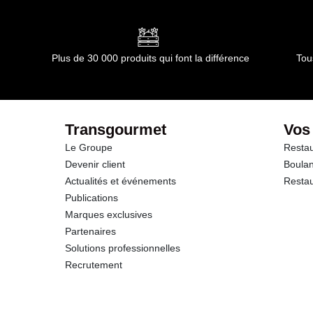
Conformément aux informations transmises par le(s) f
dont Acides gras saturés
Glucides
Plus de 30 000 produits qui font la différence
Tou
dont Sucres
Fibres
Transgourmet
Vos
Le Groupe
Restau
Protéines
Devenir client
Boulan
Actualités et événements
Restau
Sel
Publications
Marques exclusives
Vitamine C
Partenaires
Solutions professionnelles
Recrutement