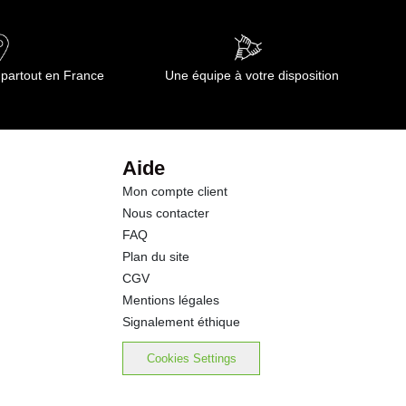
0.00 g
9.9 g
 partout en France
Une équipe à votre disposition
7.2 g
0.0 g
Aide
Mon compte client
0.4 g
Nous contacter
FAQ
0.00 g
Plan du site
CGV
40 mg
Mentions légales
Signalement éthique
Cookies Settings