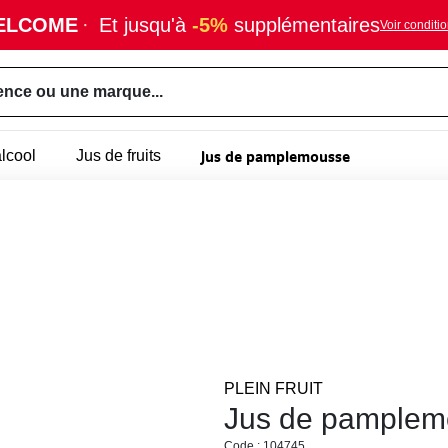
ELCOME
·
Et jusqu'à
-5%
supplémentaires
Voir conditi
ence ou une marque...
Jus de pamplemousse
lcool
Jus de fruits
PLEIN FRUIT
Jus de pamplem
Code : 104745