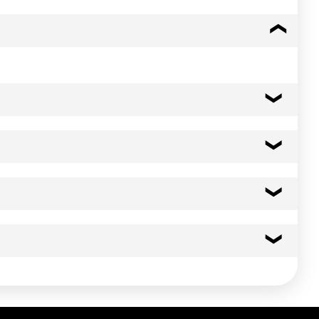
41 kcal
172 kj
0.0 g