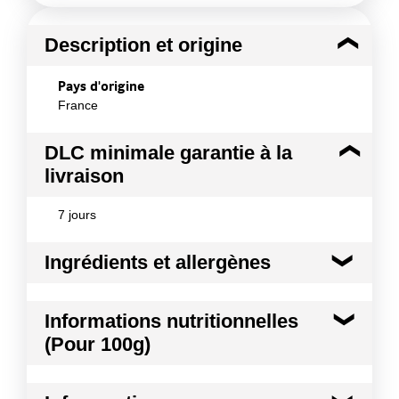
Description et origine
Pays d'origine
France
DLC minimale garantie à la
livraison
7 jours
Ingrédients et allergènes
Ingrédients :
Informations nutritionnelles
Ingrédients : Ingrédients : jus de clémentines 34%,
(Pour 100g)
jus de pommes 33,8%, purée d'abricots 17%, purée
de carottes 10%, concentré (carotté et potiron),
fibres d'agrumes, vitamine C.
Kilocalories
41 kcal
Conformément aux informations transmises