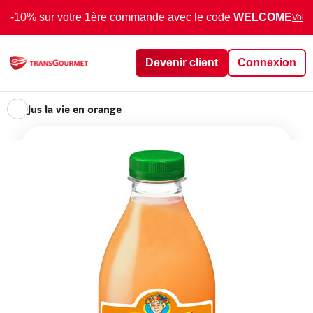
-10% sur votre 1ère commande avec le code
WELCOME
Voir 
Devenir client
Connexion
Jus la vie en orange