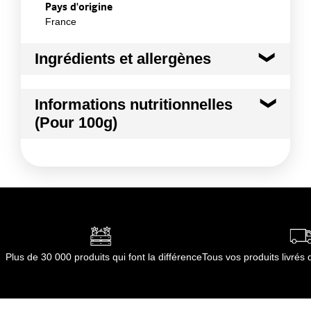
Pays d'origine
France
Ingrédients et allergènes
Ingrédients :
Informations nutritionnelles
KIWI ROUGE
(Pour 100g)
Conformément aux informations transmises
par le(s) fournisseur(s) de Transgourmet
Kilocalories
53 kcal
Opérations
Kilojoules
221 kj
Matières grasses
0.6 g
dont Acides gras saturés
0.13 g
Plus de 30 000 produits qui font la différence
Tous vos produits livré
Glucides
11.0 g