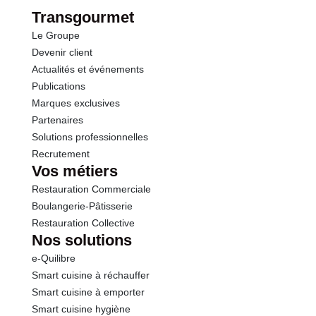
dont Sucres
8.9 g
Transgourmet
Le Groupe
Fibres
2.4 g
Devenir client
Actualités et événements
Protéines
0.9 g
Publications
Marques exclusives
Sel
0.01 g
Partenaires
Solutions professionnelles
Recrutement
Sodium
5.00 g
Vos métiers
Restauration Commerciale
Boulangerie-Pâtisserie
Restauration Collective
Nos solutions
e-Quilibre
Smart cuisine à réchauffer
Smart cuisine à emporter
Smart cuisine hygiène