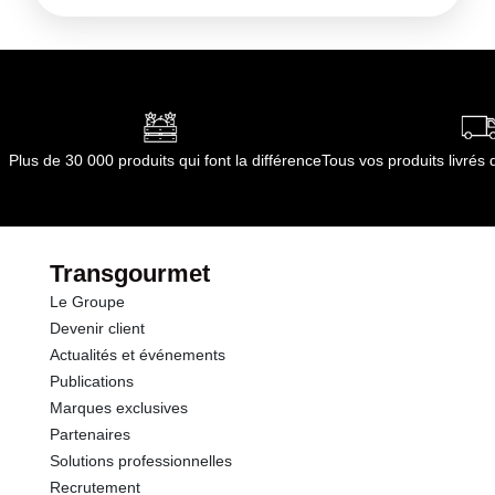
Kilojoules
75 kj
Matières grasses
0.0 g
dont Acides gras saturés
0.00 g
Plus de 30 000 produits qui font la différence
Tous vos produits livré
Glucides
2.5 g
dont Sucres
0.0 g
Transgourmet
Le Groupe
Fibres
2.0 g
Devenir client
Actualités et événements
Protéines
2.0 g
Publications
Marques exclusives
Sel
0.05 g
Partenaires
Solutions professionnelles
Recrutement