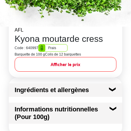
AFL
Kyona moutarde cress
Code : 640997
Frais
Barquette de 100 g
Colis de 12 barquettes
Afficher le prix
Ingrédients et allergènes
Ingrédients :
Informations nutritionnelles
Kyona Moutarde Cress
(Pour 100g)
Conformément aux informations transmises
par le(s) fournisseur(s) de Transgourmet
Kilocalories
18 kcal
Opérations