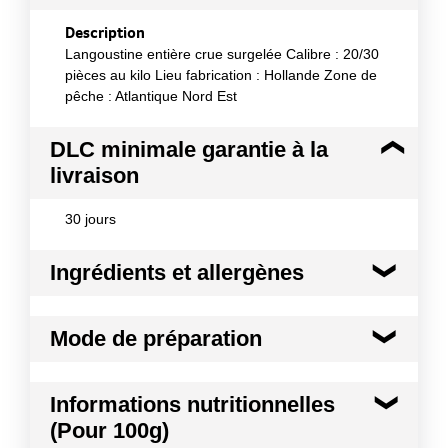
Description
Langoustine entière crue surgelée Calibre : 20/30
pièces au kilo Lieu fabrication : Hollande Zone de
pêche : Atlantique Nord Est
DLC minimale garantie à la
livraison
30 jours
Ingrédients et allergènes
Ingrédients :
Mode de préparation
langoustines, antioxydant: disulfite de sodium
Allergènes :
froid avec une mayonnaise ou en plateau de
Anhydride sulfureux et sulfites
Informations nutritionnelles
fruits de mer
Crustacé et produits à base de crustacés
(Pour 100g)
Mode de préparation :
sans décongélation,
Conformément aux informations transmises