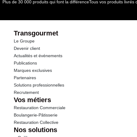
Plus de 30 000 produits qui font la différence
Tous vos produits livré
par le(s) fournisseur(s) de Transgourmet
Opérations
dont Sucres
4.0 g
Fibres
3.6 g
Transgourmet
Le Groupe
Protéines
13.0 g
Devenir client
Actualités et événements
Sel
0.01 g
Publications
Marques exclusives
Partenaires
Solutions professionnelles
Recrutement
Vos métiers
Restauration Commerciale
Boulangerie-Pâtisserie
Restauration Collective
Nos solutions