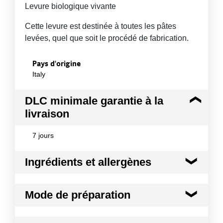
Levure biologique vivante
Cette levure est destinée à toutes les pâtes
levées, quel que soit le procédé de fabrication.
Pays d'origine
Italy
DLC minimale garantie à la
livraison
7 jours
Ingrédients et allergènes
Ingrédients :
Mode de préparation
100% levure de panification de Saccharomyces
cerevisiae
Conformément aux informations transmises
Directement dans le pétrin