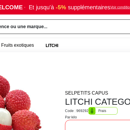
ELCOME
·
Et jusqu'à
-5%
supplémentaires
Voir conditi
ence ou une marque...
LITCHI
Fruits exotiques
SELPETITS CAPUS
LITCHI CATEGO
Code : 969292
Frais
Par kilo