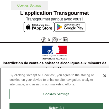
Cookies Settings
L'application Transgourmet
Transgourmet partout avec vous !
Interdiction de vente de boissons alcooliques aux mineurs de
moins de 18 ans
La preuve de majorité de l'acheteur est exigée au moment de la vente
By clicking “Accept All Cookies”, you agree to the storing of
en ligne.
cookies on your device to enhance site navigation, analyze
Code de la santé publique, Aar.l.3342-1 et l.3353-3
site usage, and assist in our marketing efforts.
Cookies Settings
© Tous droits réservés
Reject All