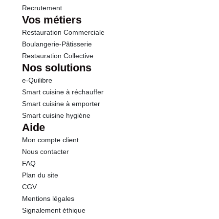
inverti - Cannelle en poudre - Huile essentielle de
Recrutement
citrons - Huile essentielle d'oranges. Ces produits
Vos métiers
contiennent des AMANDES, des OEUFS, de la
Restauration Commerciale
CREME, du BLE, du BEURRE, du LAIT et du SOJA.
Ces produits ont pu être en contact avec de
Boulangerie-Pâtisserie
l'arachide et d'autres fruits à coque. *Certifié
Restauration Collective
RainForest Alliance. En savoir plus sur ra.org.
Nos solutions
Allergènes :
e-Quilibre
Soja et produits à base de soja
Smart cuisine à réchauffer
Lait et produits à base de lait
Smart cuisine à emporter
Fruits à coques
Smart cuisine hygiène
Céréales contenant du gluten
Aide
Oeufs et produits à base d'oeufs
Mon compte client
Traces d'arachides et produits à base d'arachides
Nous contacter
Conformément aux informations transmises
FAQ
par le(s) fournisseur(s) de Transgourmet
Plan du site
Opérations
CGV
Mentions légales
Signalement éthique