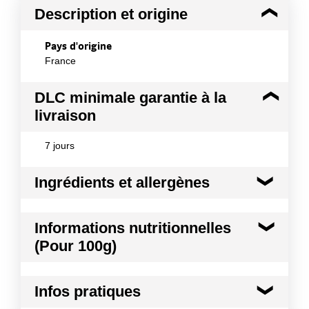
Description et origine
Pays d'origine
France
DLC minimale garantie à la
livraison
7 jours
Ingrédients et allergènes
Ingrédients :
Informations nutritionnelles
Ingrédients : INGREDIENTS?: Sucre - AMANDES en
(Pour 100g)
poudre 19% - Blancs d'OEUFS - CREME - Purée de
bananes 2% - Framboises 1% - Brisures de
spéculoos 1% (farine de BLE, sucre, huile de colza,
Kilocalories
399 kcal
sirop de candi, BEURRE concentré, poudre à lever :
Infos pratiques
carbonate acide de sodium, sel, cannelle) - Cassis
Kilojoules
1669 kj