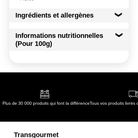
Ingrédients et allergènes
Ingrédients :
Informations nutritionnelles
Marron
(Pour 100g)
Conformément aux informations transmises
par le(s) fournisseur(s) de Transgourmet
Kilocalories
136 kcal
Opérations
Kilojoules
568 kj
Matières grasses
1.4 g
dont Acides gras saturés
0.00 g
Plus de 30 000 produits qui font la différence
Tous vos produits livré
Glucides
28.8 g
dont Sucres
3.9 g
Transgourmet