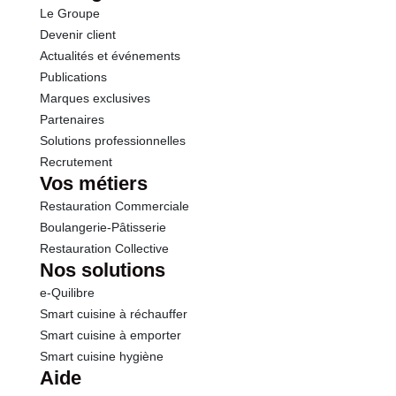
Le Groupe
Fibres
4.0 g
Devenir client
Actualités et événements
Protéines
2.0 g
Publications
Marques exclusives
Sel
0.00 g
Partenaires
Solutions professionnelles
Recrutement
Vos métiers
Restauration Commerciale
Boulangerie-Pâtisserie
Restauration Collective
Nos solutions
e-Quilibre
Smart cuisine à réchauffer
Smart cuisine à emporter
Smart cuisine hygiène
Aide