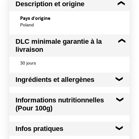
Description et origine
Pays d'origine
Poland
DLC minimale garantie à la
livraison
30 jours
Ingrédients et allergènes
Ingrédients :
Informations nutritionnelles
Ingrédients : huile de colza 69%, eau, jaune d'ŒUF
(Pour 100g)
5%, vinaigre d'alcool, sucre, sel, épaississant
(gomme xanthane), jus de citron concentré, arôme,
antioxydant (calcium disodium EDTA), extrait de
Kilocalories
639 kcal
paprika. Convient aux végétariens.
Infos pratiques
Kilojoules
2674 kj
Allergènes :