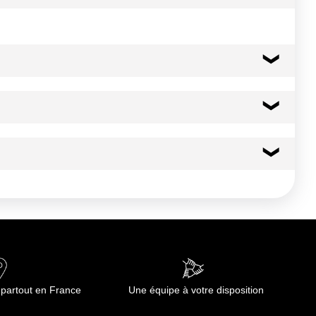
20 kcal
85 kj
0.0 g
0.00 g
3.3 g
 partout en France
Une équipe à votre disposition
2.7 g