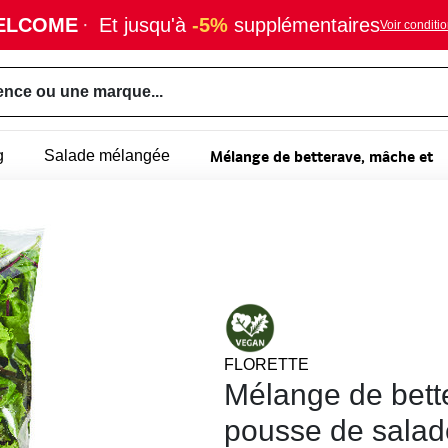
ELCOME
·
Et jusqu'à
-5%
supplémentaires
Voir conditi
ence ou une marque...
Mélange de betterave, mâche et
g
Salade mélangée
FLORETTE
Mélange de bett
pousse de salad