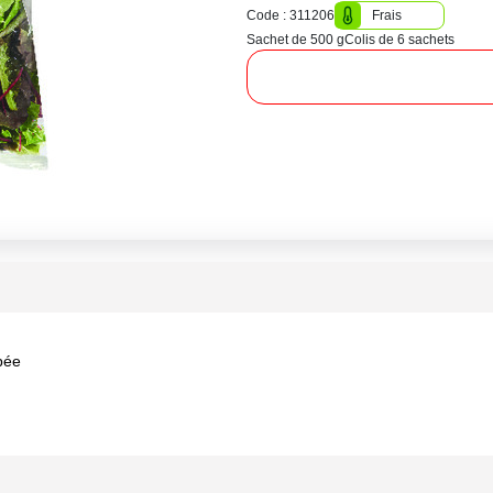
Code : 311206
Frais
Sachet de 500 g
Colis de 6 sachets
pée