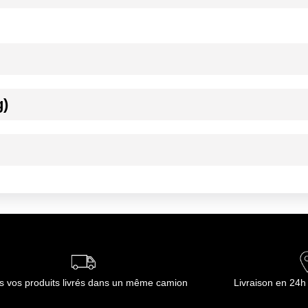
g)
22,5%, jeunes pousses de laitue rouge 22,5%
ournisseur(s) de Transgourmet Opérations
ournisseur(s) de Transgourmet Opérations
s vos produits livrés dans un même camion
Livraison en 24h