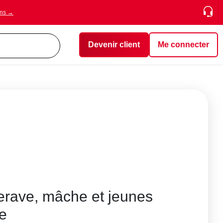
ons →
Devenir client
Me connecter
erave, mâche et jeunes
e