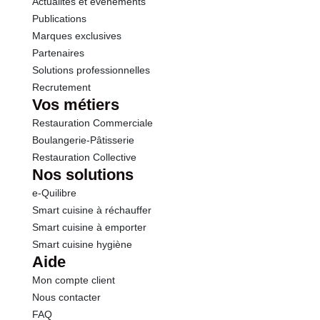
Actualités et événements
Sel
0.05 g
Publications
Marques exclusives
Partenaires
Solutions professionnelles
Recrutement
Vos métiers
Restauration Commerciale
Boulangerie-Pâtisserie
Restauration Collective
Nos solutions
e-Quilibre
Smart cuisine à réchauffer
Smart cuisine à emporter
Smart cuisine hygiène
Aide
Mon compte client
Nous contacter
FAQ