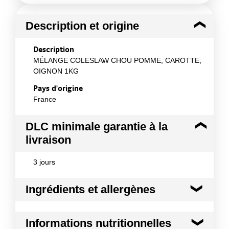
Description et origine
Description
MÉLANGE COLESLAW CHOU POMME, CAROTTE,
OIGNON 1KG
Pays d'origine
France
DLC minimale garantie à la
livraison
3 jours
Ingrédients et allergènes
Ingrédients :
Informations nutritionnelles
Chou pomme blanc, carotte orange, oignon jaune