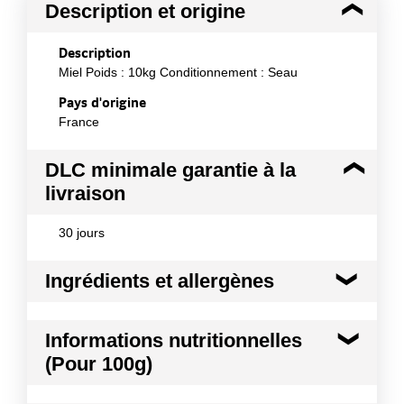
Description et origine
Description
Miel Poids : 10kg Conditionnement : Seau
Pays d'origine
France
DLC minimale garantie à la
livraison
30 jours
Ingrédients et allergènes
Ingrédients :
Informations nutritionnelles
Miel 100% pur et naturel
(Pour 100g)
Conformément aux informations transmises
par le(s) fournisseur(s) de Transgourmet
Kilocalories
320 kcal