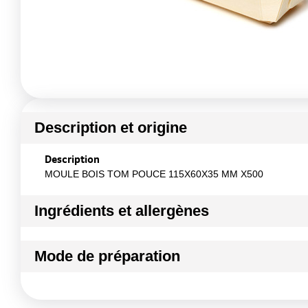
Description et origine
Description
MOULE BOIS TOM POUCE 115X60X35 MM X500
Ingrédients et allergènes
Ingrédients :
Mode de préparation
Bois tremble
Conformément aux informations transmises par le(s) f
Mode de préparation :
Cuisson jusqu'à 240°C - pendant 4