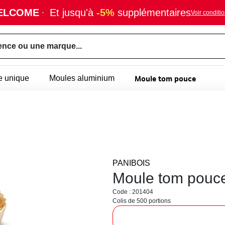
ELCOME
·
Et jusqu'à
-5%
supplémentaires
Voir conditi
ence ou une marque...
Moule tom pouce
e unique
Moules aluminium
PANIBOIS
Moule tom pouc
Code : 201404
Colis de 500 portions