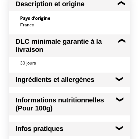
Description et origine
Pays d'origine
France
DLC minimale garantie à la
livraison
30 jours
Ingrédients et allergènes
Ingrédients :
Informations nutritionnelles
Chocolat en poudre 76,1% (sucre, cacao), Poudre
(Pour 100g)
de cacao dégraissé 5,6%, Sirop de glucose, Huile
de coco raffinée, Gélatine de bœuf , Emulsifiant :
E472b (contient LAIT), Sucre, Epaississant : E466.
Kilocalories
409 kcal
Peut contenir des traces de céréales contenant du
Infos pratiques
gluten, oeuf, soja et fruits à coques
Kilojoules
1711 kj