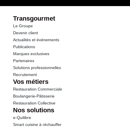
par le(s) fournisseur(s) de Transgourmet
Opérations
Protéines
10.0 g
Transgourmet
Le Groupe
Sel
3.80 g
Devenir client
Actualités et événements
Publications
Marques exclusives
Partenaires
Solutions professionnelles
Recrutement
Vos métiers
Restauration Commerciale
Boulangerie-Pâtisserie
Restauration Collective
Nos solutions
e-Quilibre
Smart cuisine à réchauffer