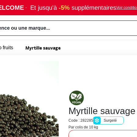
ELCOME
·
Et jusqu'à
-5%
supplémentaires
Voir conditi
ence ou une marque...
Myrtille sauvage
 fruits
Myrtille sauvage
Code : 282285
Surgelé
Par colis de 10 kg