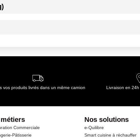
g)
ournisseur(s) de Transgourmet Opérations
ournisseur(s) de Transgourmet Opérations
s vos produits livrés dans un même camion
Livraison en 24h
 métiers
Nos solutions
ration Commerciale
e-Quilibre
gerie-Pâtisserie
Smart cuisine à réchauffer