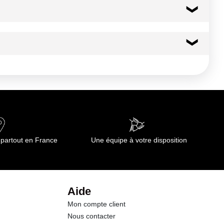
42 kcal
177 kj
0.4 g
0.03 g
8.9 g
 partout en France
Une équipe à votre disposition
8.9 g
2.8 g
Aide
Mon compte client
0.7 g
Nous contacter