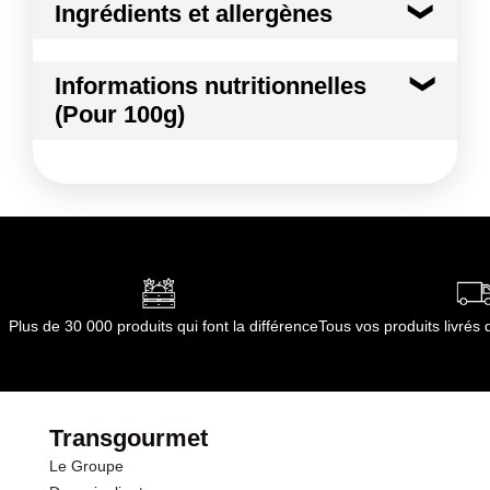
Ingrédients et allergènes
Ingrédients :
Informations nutritionnelles
NAVET
(Pour 100g)
Conformément aux informations transmises
par le(s) fournisseur(s) de Transgourmet
Kilocalories
23 kcal
Opérations
Kilojoules
95 kj
Matières grasses
0.1 g
dont Acides gras saturés
0.01 g
Plus de 30 000 produits qui font la différence
Tous vos produits livré
Glucides
4.7 g
dont Sucres
3.8 g
Transgourmet
Le Groupe
Fibres
1.9 g