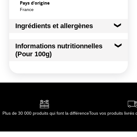
Pays d'origine
France
Ingrédients et allergènes
Ingrédients :
Informations nutritionnelles
Oignon
(Pour 100g)
Conformément aux informations transmises
par le(s) fournisseur(s) de Transgourmet
Kilocalories
35 kcal
Opérations
Kilojoules
146 kj
Matières grasses
0.5 g
dont Acides gras saturés
0.01 g
Plus de 30 000 produits qui font la différence
Tous vos produits livré
Glucides
6.4 g