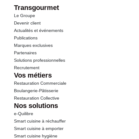
dont Sucres
0.2 g
Transgourmet
Le Groupe
Fibres
2.6 g
Devenir client
Actualités et événements
Protéines
1.2 g
Publications
Marques exclusives
Sel
0.01 g
Partenaires
Solutions professionnelles
Recrutement
Vos métiers
Restauration Commerciale
Boulangerie-Pâtisserie
Restauration Collective
Nos solutions
e-Quilibre
Smart cuisine à réchauffer
Smart cuisine à emporter
Smart cuisine hygiène