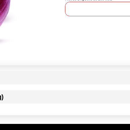
g)
ournisseur(s) de Transgourmet Opérations