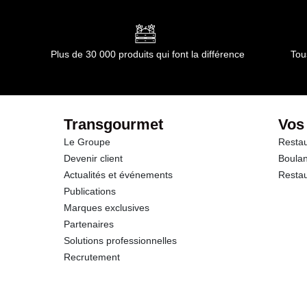
Matières grasses
dont Acides gras saturés
Plus de 30 000 produits qui font la différence
Tou
Glucides
dont Sucres
Transgourmet
Vos
Le Groupe
Restau
Fibres
Devenir client
Boulan
Actualités et événements
Restau
Protéines
Publications
Marques exclusives
Sel
Partenaires
Solutions professionnelles
Recrutement