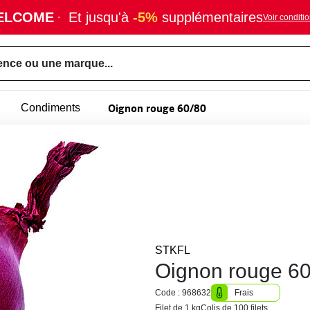
ELCOME
·
Et jusqu'à
-5%
supplémentaires
Voir conditi
ence ou une marque...
Oignon rouge 60/80
Condiments
STKFL
Oignon rouge 60
Code : 968632
Frais
Filet de 1 kg
Colis de 100 filets