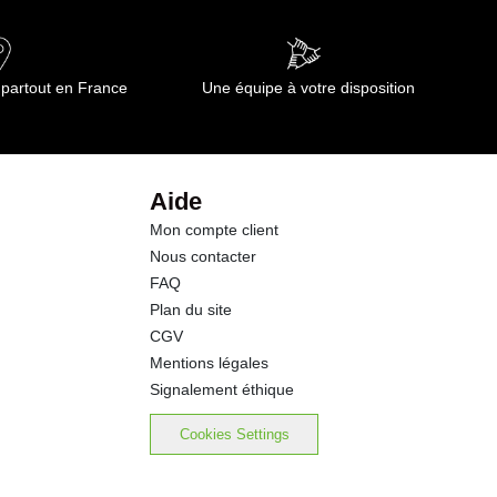
0.4 g
0.14 g
 partout en France
Une équipe à votre disposition
5.6 g
5.2 g
Aide
Mon compte client
2.5 g
Nous contacter
FAQ
1.3 g
Plan du site
CGV
0.01 g
Mentions légales
Signalement éthique
Cookies Settings