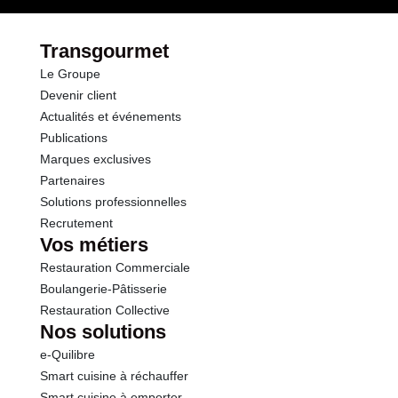
par le(s) fournisseur(s) de Transgourmet
Opérations
Protéines
0.5 g
Transgourmet
Le Groupe
Sel
0.01 g
Devenir client
Actualités et événements
Publications
Marques exclusives
Partenaires
Solutions professionnelles
Recrutement
Vos métiers
Restauration Commerciale
Boulangerie-Pâtisserie
Restauration Collective
Nos solutions
e-Quilibre
Smart cuisine à réchauffer
Smart cuisine à emporter