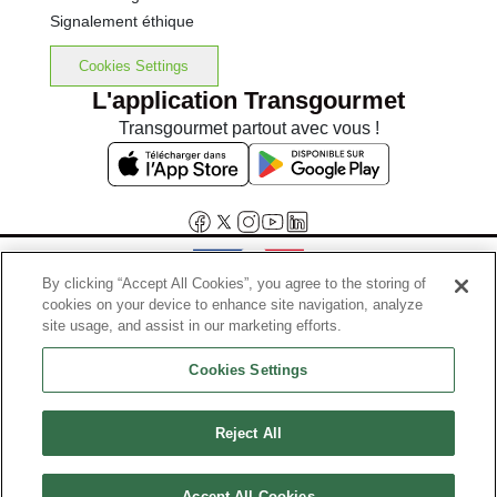
Signalement éthique
Cookies Settings
L'application Transgourmet
Transgourmet partout avec vous !
By clicking “Accept All Cookies”, you agree to the storing of
cookies on your device to enhance site navigation, analyze
Interdiction de vente de boissons alcooliques aux mineurs de
site usage, and assist in our marketing efforts.
moins de 18 ans
Cookies Settings
La preuve de majorité de l'acheteur est exigée au moment de la vente
en ligne.
Code de la santé publique, Aar.l.3342-1 et l.3353-3
Reject All
© Tous droits réservés
Accept All Cookies